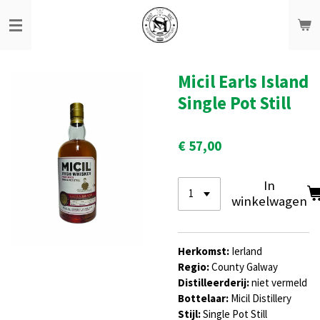
Ga
direct
naar
de
hoofdinhoud
Micil Earls Island
Single Pot Still
€ 57,00
In
winkelwagen
Herkomst:
Ierland
Regio:
County Galway
Distilleerderij:
niet vermeld
Bottelaar:
Micil Distillery
Stijl:
Single Pot Still