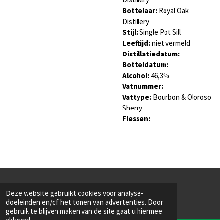
Bottelaar:
Royal Oak
Distillery
Stijl:
Single Pot Sill
Leeftijd:
niet vermeld
Distillatiedatum:
Botteldatum:
Alcohol:
46,3
%
Vatnummer:
Vattype:
Bourbon & Oloroso
Sherry
Flessen:
© 2022 - 2026 Saint Mac
Deze website gebruikt cookies voor analyse-
Powered by
JouwWeb
doeleinden en/of het tonen van advertenties. Door
gebruik te blijven maken van de site gaat u hiermee
akkoord.