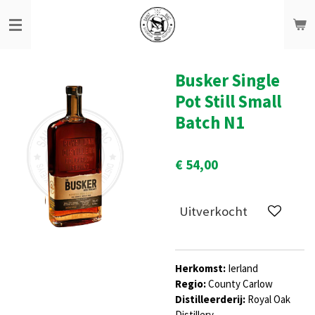
Ga
direct
naar
de
hoofdinhoud
Busker Single
Pot Still Small
Batch N1
€ 54,00
Uitverkocht
Herkomst:
Ierland
Regio:
County Carlow
Distilleerderij:
Royal Oak
Distillery