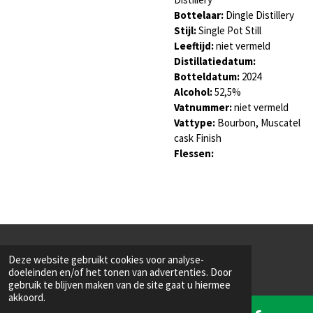
Bottelaar:
Dingle Distillery
Stijl:
Single Pot Still
Leeftijd:
niet vermeld
Distillatiedatum:
Botteldatum:
2024
Alcohol:
52,5
%
Vatnummer:
niet vermeld
Vattype:
Bourbon, Muscatel
cask Finish
Flessen:
© 2022 - 2026 Saint Mac
Deze website gebruikt cookies voor analyse-
Powered by
JouwWeb
doeleinden en/of het tonen van advertenties. Door
gebruik te blijven maken van de site gaat u hiermee
akkoord.