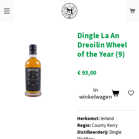
Ga
direct
naar
de
hoofdinhoud
Dingle La An
Dreoilin Wheel
of the Year (9)
€ 93,00
In
winkelwagen
Herkomst:
Ierland
Regio:
County Kerry
Distilleerderij:
Dingle
Distillery