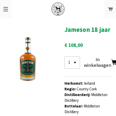
Ga
direct
naar
de
hoofdinhoud
Jameson 18 jaar
€ 108,00
In
winkelwagen
Herkomst:
Ierland
Regio:
County Cork
Distilleerderij:
Middleton
Distillery
Bottelaar:
Middleton
Distillery