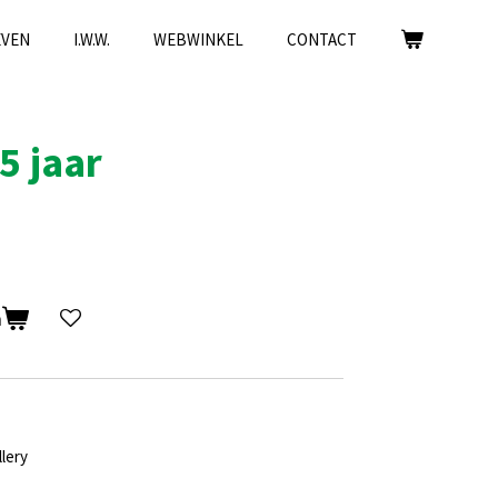
EVEN
I.W.W.
WEBWINKEL
CONTACT
5 jaar
n
llery