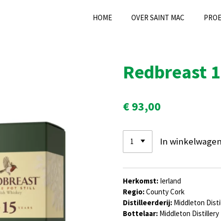
HOME
OVER SAINT MAC
PRO
Redbreast 1
€ 93,00
In winkelwage
Herkomst:
Ierland
Regio:
County Cork
Distilleerderij:
Middleton Disti
Bottelaar:
Middleton Distillery