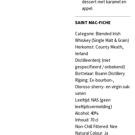
dessert met karamel en
appel.
SAINT MAC-FICHE
Categorie: Blended Irish
Whiskey (Single Malt & Grain)
Herkomst: County Meath,
Ierland
Distilleerderij:
(niet
gespecifieerd / onbekend)
Bottelaar: Boann Distillery
Rijping: Ex-bourbon-,
Oloroso-sherry- en virgin oak-
vaten
Leeftijd: NAS (geen
leeftijdsvermelding)
Alcohol: 40%
Inhoud: 70 cl
Non-Chill Filtered: Nee
Natural Colour: Ja