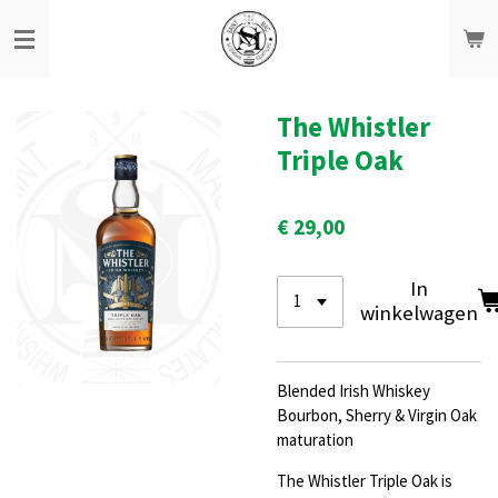
Ga
direct
naar
de
hoofdinhoud
The Whistler
Triple Oak
€ 29,00
In
winkelwagen
Blended Irish Whiskey
Bourbon, Sherry & Virgin Oak
maturation
The Whistler Triple Oak is