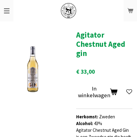
Ga
direct
naar
de
hoofdinhoud
Agitator
Chestnut Aged
gin
€ 33,00
In
winkelwagen
Herkomst:
Zweden
Alcohol:
43
%
Agitator Chestnut Aged Gin
is een Zweedse gin die heeft