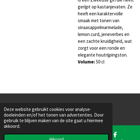
gerijpt op kastanjevaten. Ze
heeft een karaktervolle
smaak met tonen van
sinaasappelmarmelade,
lemon curd, jeneverbes en
een zachte kruidigheid, wat
zorgt voor een ronde en
elegante houtrijpingston.
Volume
:
50 cl
© 2022 - 2026 Saint Mac
Deze website gebruikt cookies voor analyse-
Powered by
JouwWeb
doeleinden en/of het tonen van advertenties. Door
gebruik te blijven maken van de site gaat u hiermee
akkoord.
Akkoord