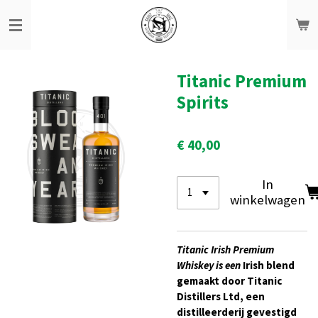
Ga
direct
naar
de
hoofdinhoud
Titanic Premium
Spirits
€ 40,00
In
winkelwagen
Titanic Irish Premium
Whiskey is een
Irish blend
gemaakt door
Titanic
Distillers Ltd
, een
distilleerderij gevestigd