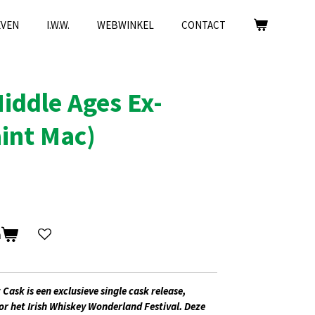
EVEN
I.W.W.
WEBWINKEL
CONTACT
iddle Ages Ex-
aint Mac)
n
Cask is een exclusieve single cask release,
or het
Irish Whiskey Wonderland Festival
. Deze