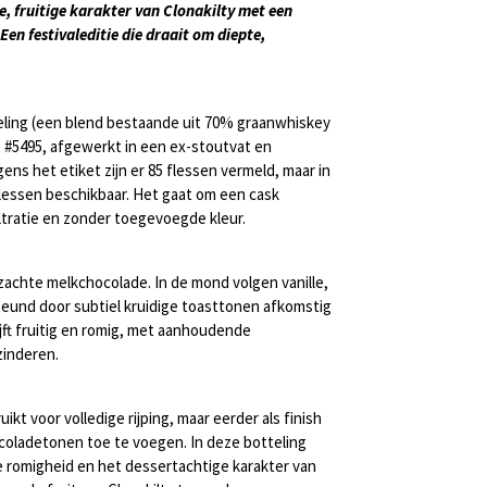
, fruitige karakter van Clonakilty met een
Een festivaleditie die draait om diepte,
teling (een blend bestaande uit 70% graanwhiskey
at #5495, afgewerkt in een ex-stoutvat en
ens het etiket zijn er 85 flessen vermeld, maar in
 flessen beschikbaar. Het gaat om een cask
iltratie en zonder toegevoegde kleur.
 zachte melkchocolade. In de mond volgen vanille,
teund door subtiel kruidige toasttonen afkomstig
ijft fruitig en romig, met aanhoudende
zinderen.
t voor volledige rijping, maar eerder als finish
coladetonen toe te voegen. In deze botteling
e romigheid en het dessertachtige karakter van