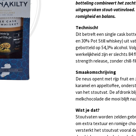
botteling combineert het zachte
uitgesproken stout-vatinvloed. 
romigheid en balans.
Technisch!
Dit betreft een single cask bot
en 30% Pot Still whiskey) uit v
gebotteld op 54,3% alcohol. Volg
werkelijkheid zijn er slechts 84
strength release, zonder chill-f
Smaakomschrijving
De neus opent met rijp fruit en
karamel en appeltoffee, onders
van het stoutvat. De afdronk bl
melkchocolade die mooi blijft na
Wist je dat?
Stoutvaten worden zelden gebruik
om extra textuur en romige cho
versterkt het stoutvat vooral d