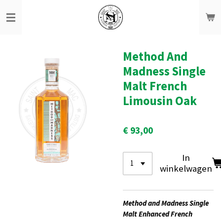
Ga
direct
naar
de
hoofdinhoud
Method And
Madness Single
Malt French
Limousin Oak
€ 93,00
In
winkelwagen
Method and Madness Single
Malt Enhanced French