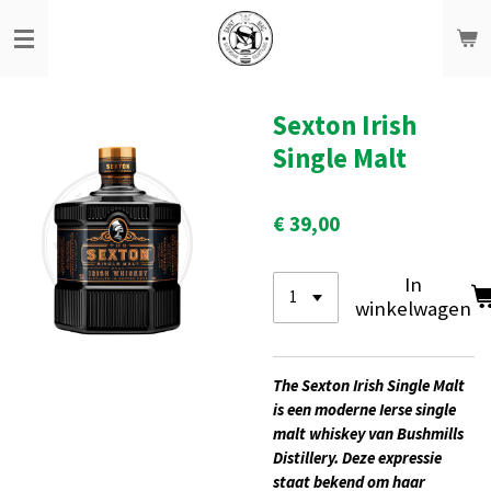
Ga
direct
naar
de
hoofdinhoud
Sexton Irish
Single Malt
€ 39,00
In
winkelwagen
The Sexton Irish Single Malt
is een moderne Ierse single
malt whiskey van
Bushmills
Distillery
. Deze expressie
staat bekend om haar