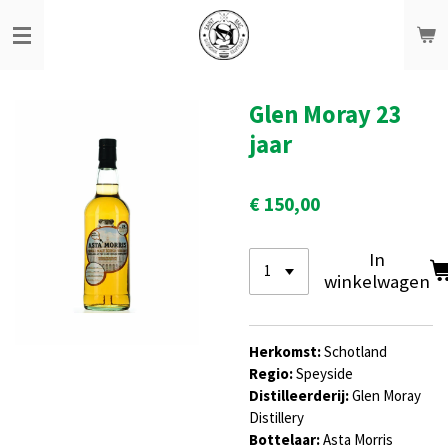
Ga
direct
naar
de
hoofdinhoud
Glen Moray 23
jaar
€ 150,00
In
winkelwagen
Herkomst:
Schotland
Regio:
Speyside
Distilleerderij:
Glen Moray
Distillery
Bottelaar:
Asta Morris