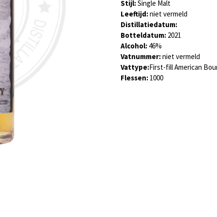
Stijl:
Single Malt
Leeftijd:
niet vermeld
Distillatiedatum:
Botteldatum:
2021
Alcohol:
46
%
Vatnummer:
niet vermeld
Vattype:
F
irst-fill American Bo
Flessen:
1000