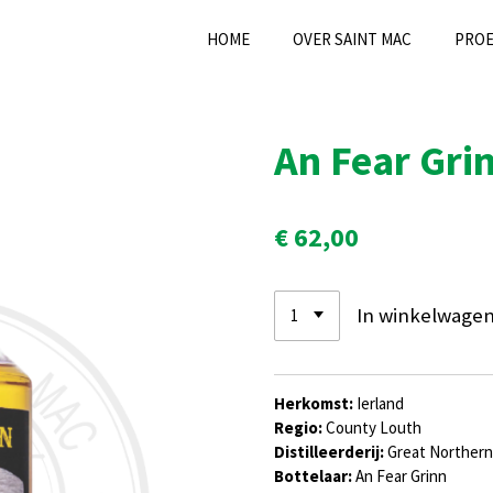
HOME
OVER SAINT MAC
PRO
An Fear Gri
€ 62,00
In winkelwage
Herkomst:
Ierland
Regio:
County Louth
Distilleerderij:
Great Northern 
Bottelaar:
An Fear Grinn