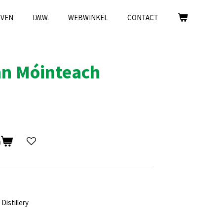
EVEN
I.W.W.
WEBWINKEL
CONTACT
nn Móinteach
n
Distillery